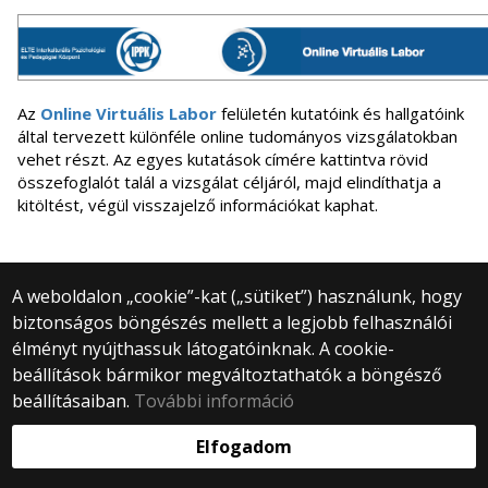
Az
Online Virtuális Labor
felületén kutatóink és hallgatóink
által tervezett különféle online tudományos vizsgálatokban
vehet részt. Az egyes kutatások címére kattintva rövid
összefoglalót talál a vizsgálat céljáról, majd elindíthatja a
kitöltést, végül visszajelző információkat kaphat.
A weboldalon „cookie”-kat („sütiket”) használunk, hogy
biztonságos böngészés mellett a legjobb felhasználói
© 2025 Eötvös Loránd Tudományegyetem
élményt nyújthassuk látogatóinknak. A cookie-
Minden jog fenntartva.
1053 Budapest, Egyetem tér 1–3.
beállítások bármikor megváltoztathatók a böngésző
Központi telefonszám: +36 1 411 6500
beállításaiban.
További információ
Webfejlesztés:
Elfogadom