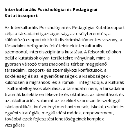
Interkulturális Pszichológiai és Pedagógiai
Kutatócsoport
Az Interkulturális Pszichológiai és Pedagógiai Kutatócsoport
célja a társadalmi igazságosság, az esélyteremtés, a
különböző csoportok közti diszkriminációmentes viszony, a
társadalmi befogadás feltételeinek interkulturális
szempontú, interdiszciplináris kutatása. A felsorolt célokon
belül a kutatások olyan területekre irányulnak, mint a
gyorsan változó transznacionális térben megjelenő
társadalmi, csoport- és személyközi konfliktusok, a
sokféleség és az egyenlőtlenségek, a kisebbségek –
különösen a migránsok és a romák - integrációja, a kultúrák
- kultúrafelfogások alakulása, a társadalmi nem, a társadalmi
traumák kollektív emlékezete és oktatása, az identitások és
az akkulturáció, valamint az ezekkel szorosan összefüggő
iskolapolitikák, intézményi mechanizmusok, iskolai, családi és
egyéni stratégiák, megküzdési módok, empowerment,
továbbá ezek fejlesztési lehetőségeinek komplex
vizsgálata.