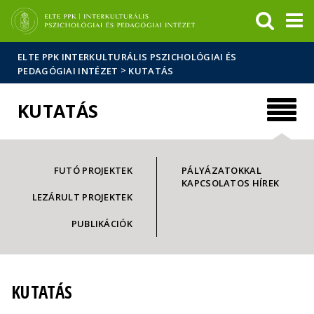
Események
ELTE a
Hírek
sajtóban
ELTE PPK INTERKULTURÁLIS PSZICHOLÓGIAI ÉS
>
PEDAGÓGIAI INTÉZET
KUTATÁS
KUTATÁS
FUTÓ PROJEKTEK
PÁLYÁZATOKKAL
KAPCSOLATOS HÍREK
LEZÁRULT PROJEKTEK
PUBLIKÁCIÓK
KUTATÁS