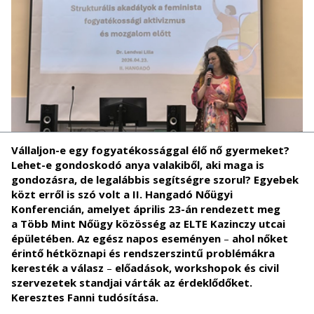
V
á
llaljon-e egy fogyat
é
koss
á
ggal
é
l
ő
n
ő
gyermeket?
Lehet-e gondoskod
ó
anya valakib
ő
l, aki maga is
gondoz
á
sra, de legal
á
bbis seg
í
ts
é
gre szorul? Egyebek
k
ö
zt err
ő
l is sz
ó
volt a
II. Hangadó Nőügyi
Konferencián, amelyet április 23-án
rendezett meg
a
Több Mint Nőügy közösség az ELTE Kazinczy utcai
épületében. Az
eg
é
sz napos esem
é
nyen
–
ahol nőket
érintő hétköznapi és rendszerszintű problémákra
keresték a válasz
–
e
lőadások, workshopok és civil
szervezetek standjai várták az érdeklődőket.
Keresztes Fanni tudósítása.