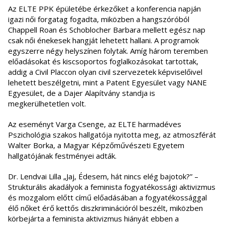
Az ELTE PPK épületébe érkezőket a konferencia napján
igazi női forgatag fogadta, miközben a hangszóróból
Chappell Roan és Schoblocher Barbara mellett egész nap
csak női énekesek hangját lehetett hallani. A programok
egyszerre négy helyszínen folytak. Amíg három teremben
előadásokat és kiscsoportos foglalkozásokat tartottak,
addig a Civil Placcon olyan civil szervezetek képviselőivel
lehetett beszélgetni, mint a Patent Egyesület vagy NANE
Egyesület, de a Dajer Alapítvány standja is
megkerülhetetlen volt.
Az eseményt Varga Csenge, az ELTE harmadéves
Pszichológia szakos hallgatója nyitotta meg, az atmoszférát
Walter Borka, a Magyar Képzőművészeti Egyetem
hallgatójának festményei adták.
Dr. Lendvai Lilla „Jaj, Édesem, hát nincs elég bajotok?” –
Strukturális akadályok a feminista fogyatékossági aktivizmus
és mozgalom előtt című előadásában a fogyatékossággal
élő nőket érő kettős diszkriminációról beszélt, miközben
körbejárta a feminista aktivizmus hiányát ebben a