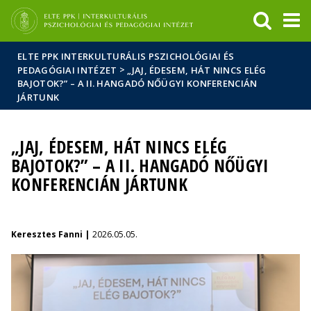
Események
ELTE a
Hírek
sajtóban
ELTE PPK INTERKULTURÁLIS PSZICHOLÓGIAI ÉS
>
PEDAGÓGIAI INTÉZET
„JAJ, ÉDESEM, HÁT NINCS ELÉG
BAJOTOK?” – A II. HANGADÓ NŐÜGYI KONFERENCIÁN
JÁRTUNK
„JAJ, ÉDESEM, HÁT NINCS ELÉG
BAJOTOK?” – A II. HANGADÓ NŐÜGYI
KONFERENCIÁN JÁRTUNK
Keresztes Fanni |
2026.05.05.