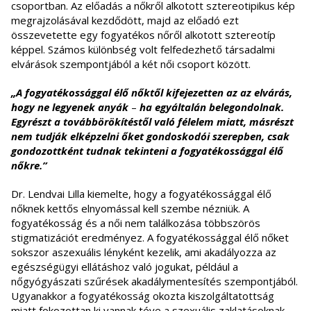
csoportban. Az előadás a nőkről alkotott sztereotipikus kép
megrajzolásával kezdődött, majd az előadó ezt
összevetette egy fogyatékos nőről alkotott sztereotíp
képpel. Számos különbség volt felfedezhető társadalmi
elvárások szempontjából a két női csoport között.
„
A
fogyatékossággal élő nőktől kifejezetten az az elvárás,
hogy ne legyenek anyák
–
ha egyáltalán belegondolnak.
Egyrészt a továbbörökítéstől való félelem miatt, másrészt
nem tudják elképzelni ő
ket
gondoskodói szerepben, csak
gondozottként tudnak tekinteni a fogyatékossággal élő
nőkre.”
Dr. Lendvai Lilla kiemelte, hogy a fogyatékossággal élő
nőknek kettős elnyomással kell szembe nézniük. A
fogyatékosság és a női nem találkozása többszörös
stigmatizációt eredményez. A fogyatékossággal élő nőket
sokszor aszexuális lényként kezelik, ami akadályozza az
egészségügyi ellátáshoz való jogukat, például a
nőgyógyászati szűrések akadálymentesítés szempontjából.
Ugyanakkor a fogyatékosság okozta kiszolgáltatottság
miatt fokozottan ki vannak téve a szexuális zaklatásoknak.