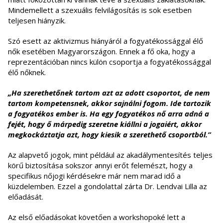
Mindemellett a szexuális felvilágosítás is sok esetben
teljesen hiányzik.
Szó esett az aktivizmus hiányáról a fogyatékossággal élő
nők esetében Magyarországon. Ennek a fő oka, hogy a
reprezentációban nincs külön csoportja a fogyatékossággal
élő nőknek.
„Ha szerethetőnek tartom azt az adott csoportot, de nem
tartom kompetensnek, akkor sajnálni fogom. Ide tartozik
a fogyatékos ember
is.
Ha egy fogyatékos nő arra adná a
fejét, hogy ő márpedig szeretne kiállni a jogaiért, akkor
megkockáztatja azt, hogy kiesik a szerethető csoportból.”
Az alapvető jogok, mint például az akadálymentesítés teljes
körű biztosítása sokszor annyi erőt felemészt, hogy a
specifikus nőjogi kérdésekre már nem marad idő a
küzdelemben. Ezzel a gondolattal zárta Dr. Lendvai Lilla az
előadását.
Az első előadásokat követően a workshopoké lett a